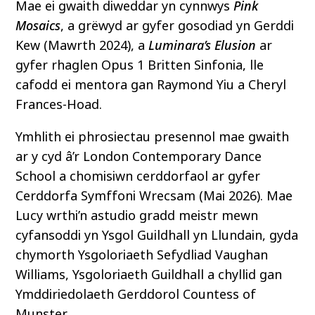
Mae ei gwaith diweddar yn cynnwys
Pink
Mosaics
, a grëwyd ar gyfer gosodiad yn Gerddi
Kew (Mawrth 2024), a
Luminara’s Elusion
ar
gyfer rhaglen Opus 1 Britten Sinfonia, lle
cafodd ei mentora gan Raymond Yiu a Cheryl
Frances-Hoad.
Ymhlith ei phrosiectau presennol mae gwaith
ar y cyd â’r London Contemporary Dance
School a chomisiwn cerddorfaol ar gyfer
Cerddorfa Symffoni Wrecsam (Mai 2026). Mae
Lucy wrthi’n astudio gradd meistr mewn
cyfansoddi yn Ysgol Guildhall yn Llundain, gyda
chymorth Ysgoloriaeth Sefydliad Vaughan
Williams, Ysgoloriaeth Guildhall a chyllid gan
Ymddiriedolaeth Gerddorol Countess of
Munster.