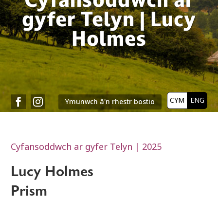
Lucy
Holmes
CYM
ENG


Ymunwch â'n rhestr bostio
Cyfansoddwch ar gyfer Telyn | 2025
Lucy Holmes
Prism