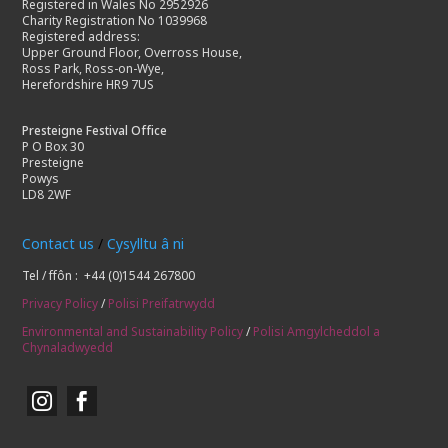
Registered in Wales No 2952926
Charity Registration No 1039968
Registered address:
Upper Ground Floor, Overross House,
Ross Park, Ross-on-Wye,
Herefordshire HR9 7US
Presteigne Festival Office
P O Box 30
Presteigne
Powys
LD8 2WF
Contact us
/
Cysylltu â ni
Tel / ffôn : +44 (0)1544 267800
Privacy Policy
/
Polisi Preifatrwydd
Environmental and Sustainability Policy
/
Polisi Amgylcheddol a
Chynaladwyedd

