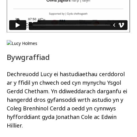
Lucy Holmes
Bywgraffiad
Dechreuodd Lucy ei hastudiaethau cerddorol
ar y ffidil yn chwech oed cyn mynychu Ysgol
Gerdd Chetham. Yn ddiweddarach darganfu ei
hangerdd dros gyfansoddi wrth astudio yn y
Coleg Brenhinol Cerdd a oedd yn cynnwys
hyfforddiant gyda Jonathan Cole ac Edwin
Hillier.