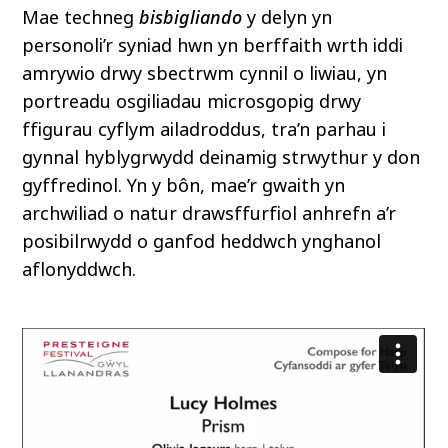
Mae techneg
bisbigliando
y delyn yn
personoli’r syniad hwn yn berffaith wrth iddi
amrywio drwy sbectrwm cynnil o liwiau, yn
portreadu osgiliadau microsgopig drwy
ffigurau cyflym ailadroddus, tra’n parhau i
gynnal hyblygrwydd deinamig strwythur y don
gyffredinol. Yn y bôn, mae’r gwaith yn
archwiliad o natur drawsffurfiol anhrefn a’r
posibilrwydd o ganfod heddwch ynghanol
aflonyddwch.