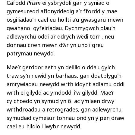
Cafodd
Prism
ei ysbrydoli gan y syniad o
gymesuredd aflonyddedig a’r ffordd y mae
osgiliadau’n cael eu hollti a’u gwasgaru mewn
gwahanol gyfeiriadau. Dychmygwch olau’n
adlewyrchu oddi ar ddrych wedi torri, neu
donnau crwn mewn dŵr yn uno i greu
patrymau newydd.
Mae’r gerddoriaeth yn deillio o ddau gylch
traw sy’n newid yn barhaus, gan ddatblygu’n
amrywiadau newydd wrth iddynt adlamu oddi
wrth ei gilydd ac ymdoddi i’w gilydd. Mae’r
cylchoedd yn symud yn ôl ac ymlaen drwy
wrthdroadau a retrogrades, gan adlewyrchu
symudiad cymesur tonnau ond yn y pen draw
cael eu hildio i lwybr newydd.