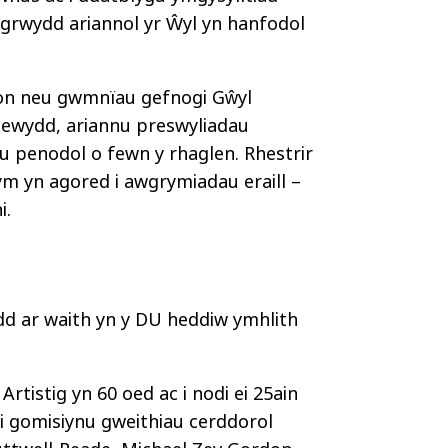
grwydd ariannol yr Ŵyl yn hanfodol
lion neu gwmnïau gefnogi Gŵyl
newydd, ariannu preswyliadau
au penodol o fewn y rhaglen. Rhestrir
dym yn agored i awgrymiadau eraill –
i.
d ar waith yn y DU heddiw ymhlith
istig yn 60 oed ac i nodi ei 25ain
i gomisiynu gweithiau cerddorol