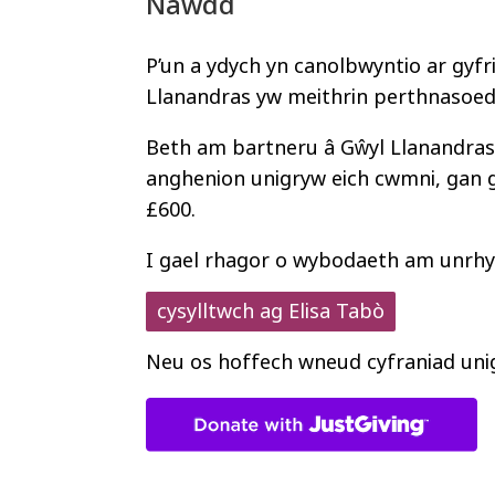
Nawdd
P’un a ydych yn canolbwyntio ar gyfr
Llanandras yw meithrin perthnasoed
Beth am bartneru â Gŵyl Llanandras,
anghenion unigryw eich cwmni, gan 
£600.
I gael rhagor o wybodaeth am unrhyw 
cysylltwch ag Elisa Tabò
Neu os hoffech wneud cyfraniad unig