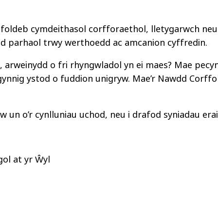
ifoldeb cymdeithasol corfforaethol, lletygarwch neu
d parhaol trwy werthoedd ac amcanion cyffredin.
 arweinydd o fri rhyngwladol yn ei maes? Mae pecyn
gynnig ystod o fuddion unigryw. Mae’r Nawdd Corffo
un o’r cynlluniau uchod, neu i drafod syniadau erail
ol at yr Ŵyl