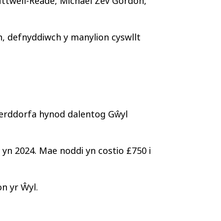
ttwell-Reade, Michael Zev Gordon,
, defnyddiwch y manylion cyswllt
 Cerddorfa hynod dalentog Gŵyl
 yn 2024. Mae noddi yn costio £750 i
n yr Ŵyl.