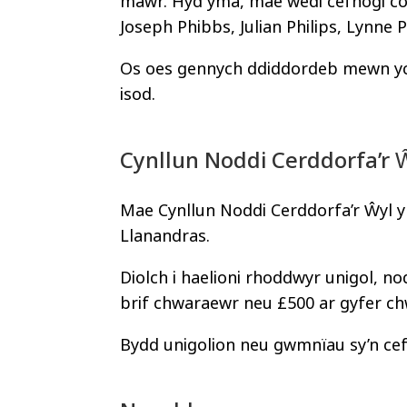
mawr. Hyd yma, mae wedi cefnogi co
Joseph Phibbs, Julian Philips, Lynn
Os oes gennych ddiddordeb mewn ych
isod.
Cynllun Noddi Cerddorfa’r 
Mae Cynllun Noddi Cerddorfa’r Ŵyl y
Llanandras.
Diolch i haelioni rhoddwyr unigol, n
brif chwaraewr neu £500 ar gyfer chw
Bydd unigolion neu gwmnïau sy’n cefn