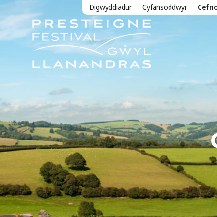
Digwyddiadur
Cyfansoddwyr
Cefn