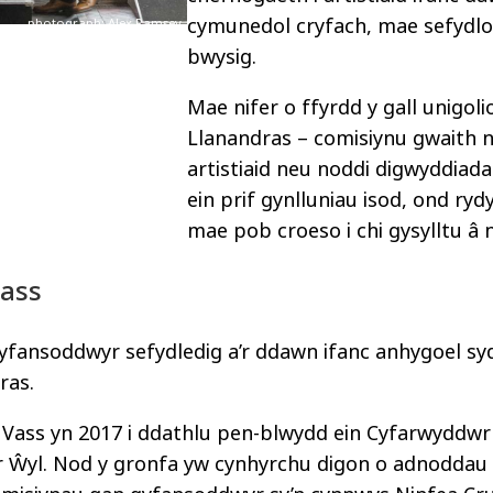
cymunedol cryfach, mae sefydlo
photograph: Alex Ramsey
bwysig.
Mae nifer o ffyrdd y gall unigo
Llanandras – comisiynu gwaith 
artistiaid neu noddi digwyddiad
ein prif gynlluniau isod, ond ry
mae pob croeso i chi gysylltu â n
Vass
fansoddwyr sefydledig a’r ddawn ifanc anhygoel syd
ras.
ss yn 2017 i ddathlu pen-blwydd ein Cyfarwyddwr Art
r Ŵyl. Nod y gronfa yw cynhyrchu digon o adnoddau 