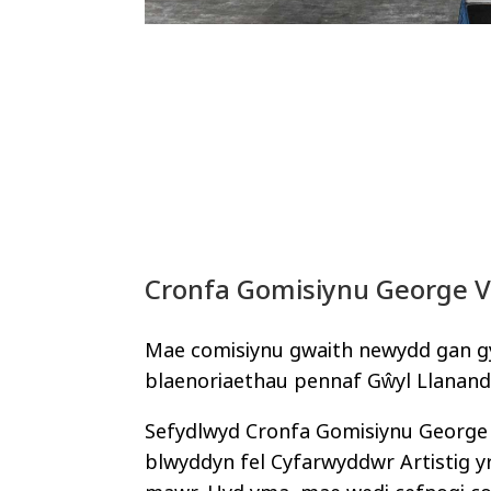
Cronfa Gomisiynu George 
Mae comisiynu gwaith newydd gan gy
blaenoriaethau pennaf Gŵyl Llanand
Sefydlwyd Cronfa Gomisiynu George Va
blwyddyn fel Cyfarwyddwr Artistig y