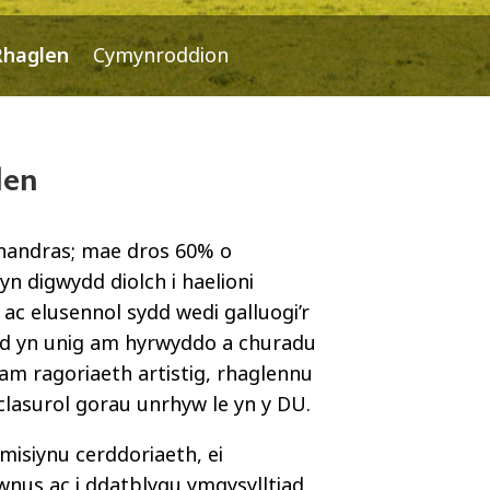
Rhaglen
Cymynroddion
len
anandras; mae dros 60% o
yn digwydd diolch i haelioni
ac elusennol sydd wedi galluogi’r
nid yn unig am hyrwyddo a churadu
am ragoriaeth artistig, rhaglennu
clasurol gorau unrhyw le yn y DU.
misiynu cerddoriaeth, ei
awnus ac i ddatblygu ymgysylltiad