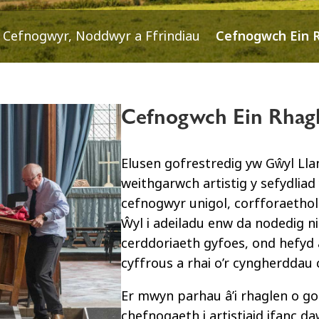
Cefnogwyr, Noddwyr a Ffrindiau
Cefnogwch Ein 
Cefnogwch Ein Rhag
Elusen gofrestredig yw Gŵyl Ll
weithgarwch artistig y sefydliad 
cefnogwyr unigol, corfforaethol 
Ŵyl i adeiladu enw da nodedig 
cerddoriaeth gyfoes, ond hefyd 
cyffrous a rhai o’r cyngherddau 
Er mwyn parhau â’i rhaglen o go
chefnogaeth i artistiaid ifanc d