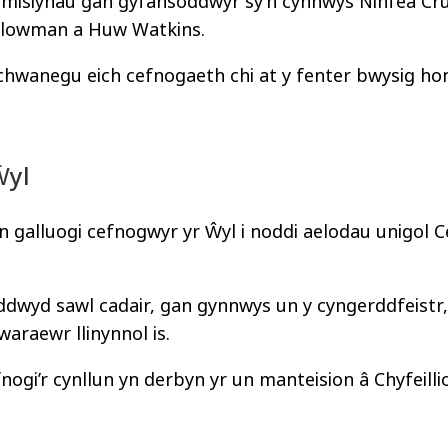
misiynau gan gyfansoddwyr sy’n cynnwys Ninfea Cru
e Plowman a Huw Watkins.
wanegu eich cefnogaeth chi at y fenter bwysig hon
Ŵyl
n galluogi cefnogwyr yr Ŵyl i noddi aelodau unigol
oddwyd sawl cadair, gan gynnwys un y cyngerddfeistr,
araewr llinynnol is.
ogi’r cynllun yn derbyn yr un manteision â Chyfeillio