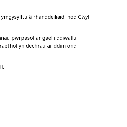
 ymgysylltu â rhanddeiliaid, nod Gŵyl
nau pwrpasol ar gael i ddiwallu
raethol yn dechrau ar ddim ond
l,