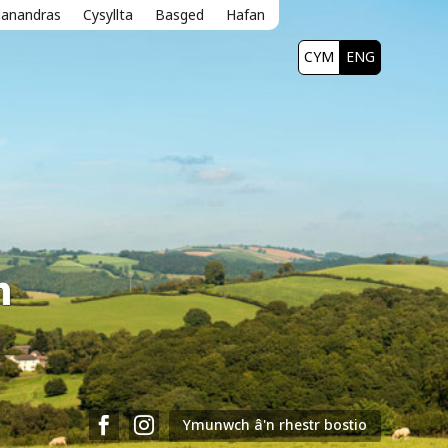
lanandras
Cysyllta
Basged
Hafan
CYM
ENG
n


Ymunwch â'n rhestr bostio