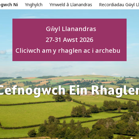
ogwch Ni
Ynghylch
Ymweld â Llanandras
Recordiadau Gŵyl L
Gŵyl Llanandras
27-31 Awst 2026
Cliciwch am y rhaglen ac i archebu
Cefnogwch Ein Rhagle