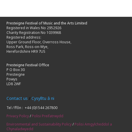
Presteigne Festival of Music and the Arts Limited
Registered in Wales No 2952926
Charity Registration No 1039968
Registered address:
Upper Ground Floor, Overross House,
Ross Park, Ross-on-Wye,
Herefordshire HR9 7US
Presteigne Festival Office
P O Box 30
Presteigne
Powys
LD8 2WF
Contact us
/
Cysylltu â ni
Tel / ffôn : +44 (0)1544 267800
Privacy Policy
/
Polisi Preifatrwydd
Environmental and Sustainability Policy
/
Polisi Amgylcheddol a
Chynaladwyedd