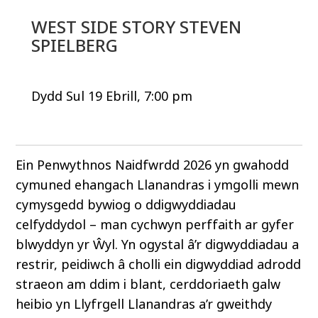
WEST SIDE STORY STEVEN
SPIELBERG
Dydd Sul 19 Ebrill, 7:00 pm
Ein Penwythnos Naidfwrdd 2026 yn gwahodd
cymuned ehangach Llanandras i ymgolli mewn
cymysgedd bywiog o ddigwyddiadau
celfyddydol – man cychwyn perffaith ar gyfer
blwyddyn yr Ŵyl. Yn ogystal â’r digwyddiadau a
restrir, peidiwch â cholli ein digwyddiad adrodd
straeon am ddim i blant, cerddoriaeth galw
heibio yn Llyfrgell Llanandras a’r gweithdy