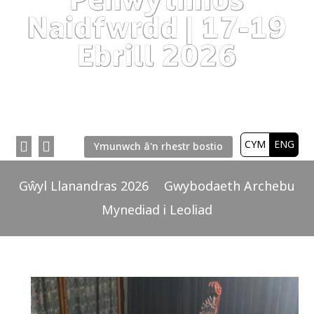
Naidfwrdd | 17-19
Ebrill 2026
CYM
ENG


Ymunwch â'n rhestr bostio
Gŵyl Llanandras 2026
Gwybodaeth Archebu
Mynediad i Leoliad