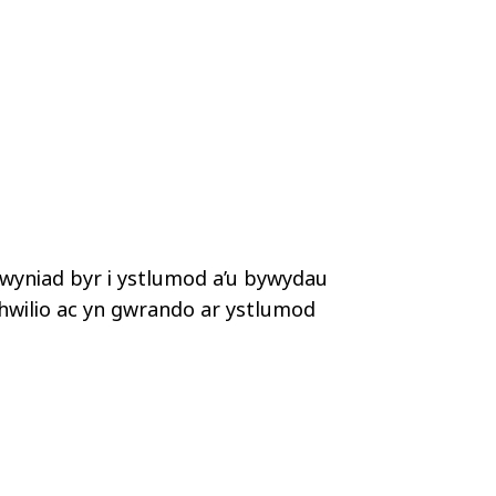
lwyniad byr i ystlumod a’u bywydau
chwilio ac yn gwrando ar ystlumod