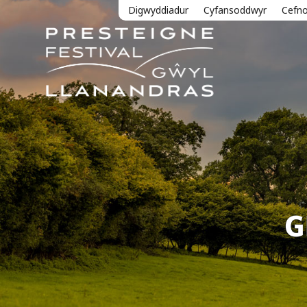
Digwyddiadur
Cyfansoddwyr
Cefn
G