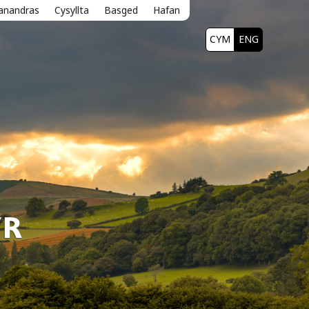
lanandras
Cysyllta
Basged
Hafan
CYM
ENG
YR