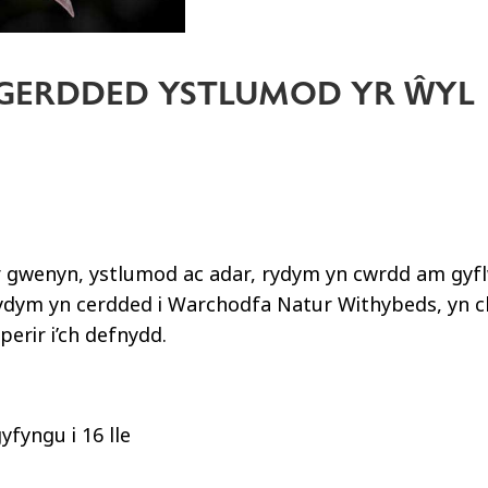
TH GERDDED YSTLUMOD YR ŴYL
wr gwenyn, ystlumod ac adar, rydym yn cwrdd am gyf
 rydym yn cerdded i Warchodfa Natur Withybeds, yn 
erir i’ch defnydd.
yfyngu i 16 lle