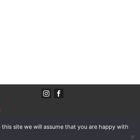


d
Policy
/
wyedd
 this site we will assume that you are happy with