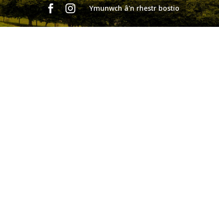


Ymunwch â'n rhestr bostio