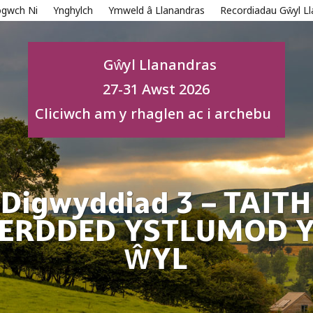
ogwch Ni
Ynghylch
Ymweld â Llanandras
Recordiadau Gŵyl L
Gŵyl Llanandras
27-31 Awst 2026
Cliciwch am y rhaglen ac i archebu
Digwyddiad 3 – TAITH
ERDDED YSTLUMOD 
ŴYL