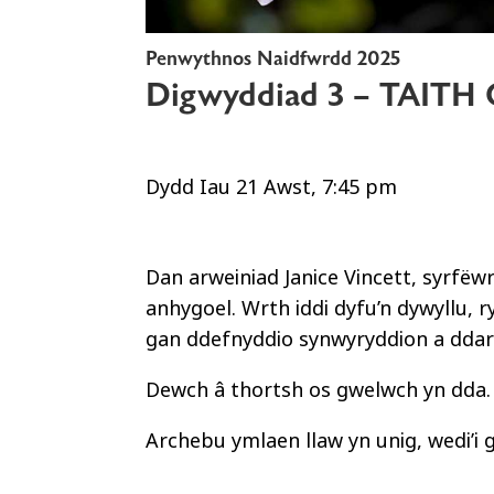
Penwythnos Naidfwrdd 2025
Digwyddiad 3 – TAI
Dydd Iau 21 Awst, 7:45 pm
Dan arweiniad Janice Vincett, syrfë
anhygoel. Wrth iddi dyfu’n dywyllu,
gan ddefnyddio synwyryddion a ddarp
Dewch â thortsh os gwelwch yn dda.
Archebu ymlaen llaw yn unig, wedi’i g