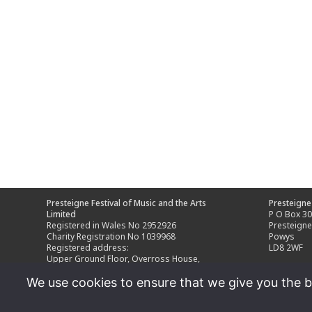
Presteigne Festival of Music and the Arts
Presteigne 
Limited
P O Box 3
Registered in Wales No 2952926
Presteign
Charity Registration No 1039968
Powys
Registered address:
LD8 2WF
Upper Ground Floor, Overross House,
Ross Park, Ross-on-Wye,
We use cookies to ensure that we give you the be
Herefordshire HR9 7US