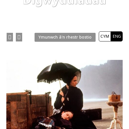
CYM
ENG


Ymunwch â'n rhestr bostio