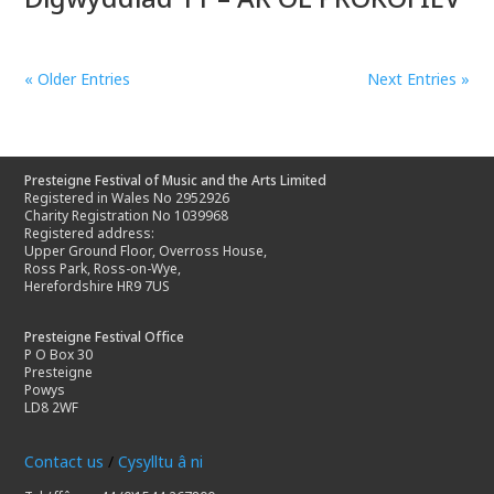
« Older Entries
Next Entries »
Presteigne Festival of Music and the Arts Limited
Registered in Wales No 2952926
Charity Registration No 1039968
Registered address:
Upper Ground Floor, Overross House,
Ross Park, Ross-on-Wye,
Herefordshire HR9 7US
Presteigne Festival Office
P O Box 30
Presteigne
Powys
LD8 2WF
Contact us
/
Cysylltu â ni