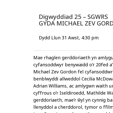
Digwyddiad 25 – SGWRS
GYDA MICHAEL ZEV GOR
Dydd Llun 31 Awst, 4:30 pm
Mae rhaglen gerddoriaeth yn amlygu 
cyfansoddwyr benywaidd o’r 20fed a’
Michael Zev Gordon fel cyfansoddwr
benblwyddi allweddol Cecilia McDowa
Adrian Williams, ac amlygwn waith 
cyffrous o’r Iseldiroedd, Mathilde W
gerddoriaeth, mae’r ŵyl yn cynnig ba
llenyddol a cherddorol, tymor o ffi