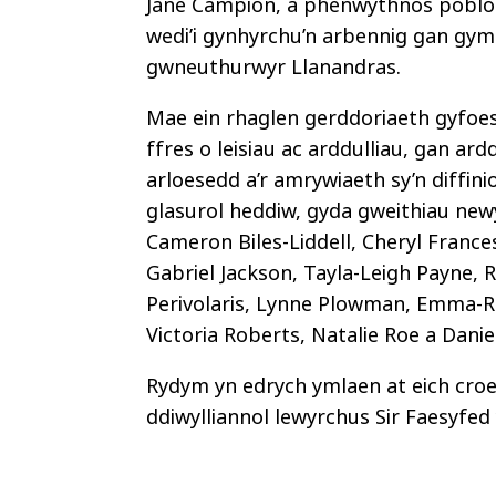
Jane Campion, a phenwythnos poblog
wedi’i gynhyrchu’n arbennig gan gymu
gwneuthurwyr Llanandras.
Mae ein rhaglen gerddoriaeth gyfo
ffres o leisiau ac arddulliau, gan ar
arloesedd a’r amrywiaeth sy’n diffin
glasurol heddiw, gyda gweithiau new
Cameron Biles-Liddell, Cheryl Frances
Gabriel Jackson, Tayla-Leigh Payne, 
Perivolaris, Lynne Plowman, Emma-Ru
Victoria Roberts, Natalie Roe a Daniel
Rydym yn edrych ymlaen at eich cro
ddiwylliannol lewyrchus Sir Faesyfed