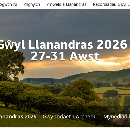
ogwch Ni
Ynghylch
Ymweld â Llanandras
Recordiadau Gŵyl L
Gŵyl Llanandras 2026 
27-31 Awst
lanandras 2026
Gwybodaeth Archebu
Mynediad i