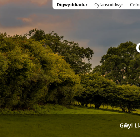
Digwyddiadur
Cyfansoddwyr
Cefn
Gŵyl L