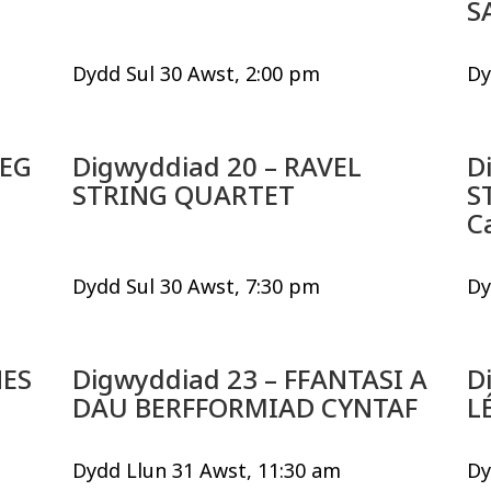
S
Dydd Sul 30 Awst, 2:00 pm
Dy
LEG
Digwyddiad 20 – RAVEL
D
STRING QUARTET
S
C
Dydd Sul 30 Awst, 7:30 pm
Dy
NES
Digwyddiad 23 – FFANTASI A
D
DAU BERFFORMIAD CYNTAF
L
Dydd Llun 31 Awst, 11:30 am
Dy