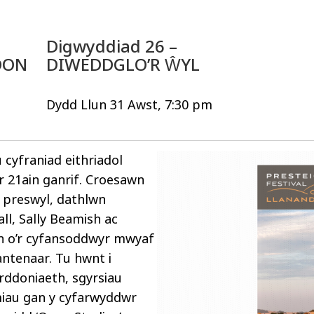
Digwyddiad 26 –
DON
DIWEDDGLO’R ŴYL
Dydd Llun 31 Awst, 7:30 pm
cyfraniad eithriadol
r 21ain ganrif. Croesawn
 preswyl, dathlwn
ll, Sally Beamish ac
un o’r cyfansoddwyr mwyaf
antenaar. Tu hwnt i
rddoniaeth, sgyrsiau
lmiau gan y cyfarwyddwr