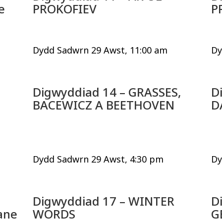
e
PROKOFIEV
P
Dydd Sadwrn 29 Awst, 11:00 am
Dy
Digwyddiad 14 – GRASSES,
D
BACEWICZ A BEETHOVEN
D
Dydd Sadwrn 29 Awst, 4:30 pm
Dy
Digwyddiad 17 – WINTER
D
ane
WORDS
G