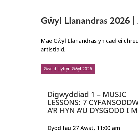
Gŵyl Llanandras 2026 |
Mae Gŵyl Llanandras yn cael ei chr
artistiaid.
Gweld Llyfryn Gŵyl 2026
Digwyddiad 1 – MUSIC
LESSONS: 7 CYFANSODD
A’R HYN A’U DYSGODD I 
Dydd Iau 27 Awst, 11:00 am