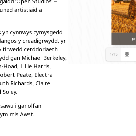
aidd ‘Open Studios’ –
ned artistiaid a
es yn cynnwys cymysgedd
ddangos y creadigrwydd, yr
io tirwedd cerddoriaeth
1/18
ydd gan Michael Berkeley,
-Hoad, Lillie Harris,
Robert Peate, Electra
th Richards, Claire
 Soley.
esawu i ganolfan
 ym mis Awst.