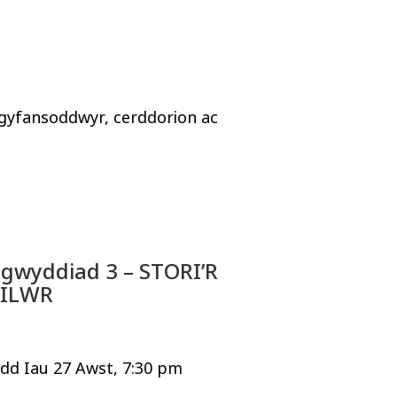
gyfansoddwyr, cerddorion ac
igwyddiad 3 – STORI’R
ILWR
dd Iau 27 Awst, 7:30 pm