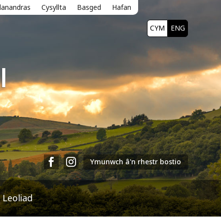
lanandras
Cysyllta
Basged
Hafan
CYM
ENG
|


Ymunwch â'n rhestr bostio
 Leoliad