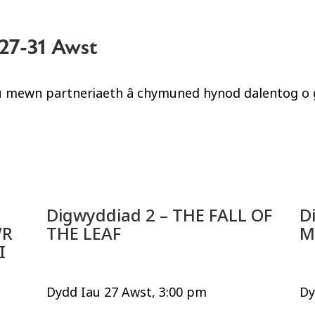
 27-31 Awst
eu mewn partneriaeth â chymuned hynod dalentog o 
Digwyddiad 2 – THE FALL OF
D
WR
THE LEAF
M
MI
Dydd Iau 27 Awst, 3:00 pm
Dy