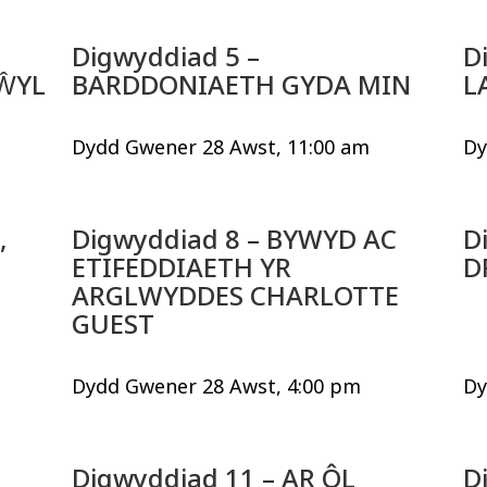
Digwyddiad 5 –
D
ŴYL
BARDDONIAETH GYDA MIN
L
Dydd Gwener 28 Awst, 11:00 am
Dy
,
Digwyddiad 8 – BYWYD AC
D
ETIFEDDIAETH YR
D
ARGLWYDDES CHARLOTTE
GUEST
Dydd Gwener 28 Awst, 4:00 pm
Dy
Digwyddiad 11 – AR ÔL
D